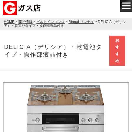
HOME
>
商品情報
>
ビルトインコンロ
>
Rinnai リンナイ
> DELICIA（デリシ
ア）・乾電池タイプ・操作部液晶付き
お
DELICIA（デリシア）・乾電池タ
す
イプ・操作部液晶付き
す
め