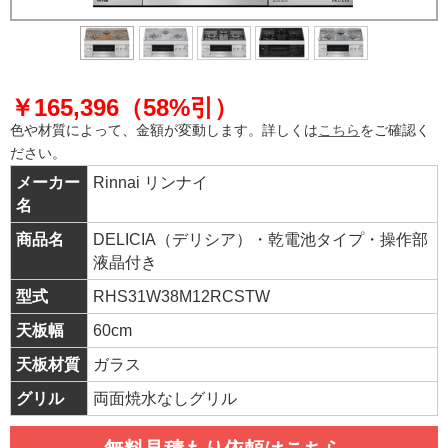
￥165,396（58%引）
色や材質によって、金額が変動します。詳しくは
こちら
をご確認く
ださい。
メーカー
Rinnai リンナイ
名
商品名
DELICIA（デリシア）・乾電池タイプ・操作部
液晶付き
型式
RHS31W38M12RCSTW
天板幅
60cm
天板材質
ガラス
グリル
両面焼水なしグリル