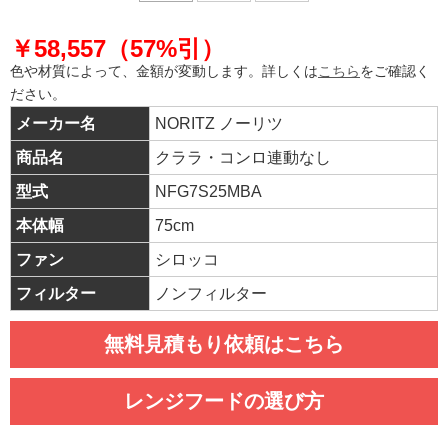
￥58,557（57%引）
色や材質によって、金額が変動します。詳しくは
こちら
をご確認く
ださい。
メーカー名
NORITZ ノーリツ
商品名
クララ・コンロ連動なし
型式
NFG7S25MBA
本体幅
75cm
ファン
シロッコ
フィルター
ノンフィルター
無料見積もり依頼はこちら
レンジフードの選び方