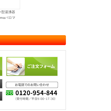
小型湯沸器
lomaパロマ