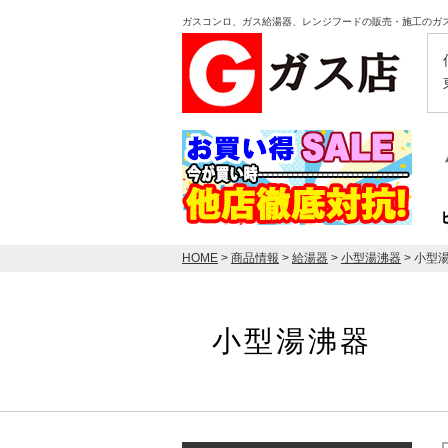
ガスコンロ、ガス給湯器、レンジフードの販売・施工のガ
HOME
>
商品情報
>
給湯器
>
小型湯沸器
> 小型
小型湯沸器