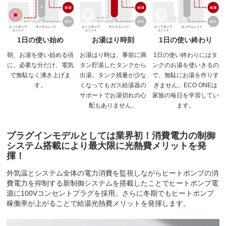
1日の使い始め
お湯はり時刻
1日の使い終わり
朝、お湯を使い始める頃
お湯はり時は、事前に満
1日の使い終わりにはタ
に、必要な分だけ、電気
タン貯湯したタンクから
ンクのお湯を使いきるの
で無駄なく沸き上げま
出湯。タンク残量が少な
で、無駄にお湯を作りす
す。
くなってもガス給湯器の
ぎません。ECO ONEは
サポートでお湯切れの心
家族の毎日を学習してい
配もありません。
ます。
プラグインモデルとしては業界初！消費電力の制御
システム搭載により最大限に光熱費メリットを発
揮！
外気温とシステム全体の電力消費を監視しながらヒートポンプの消
費電力を抑制する新制御システムを搭載したことでヒートポンプ電
源に100Vコンセントプラグを採用。さらに冬期でもヒートポンプ
稼働率が上がることで給湯光熱費メリットを発揮します。