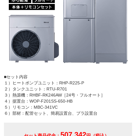
■セット内容
１）ヒートポンプユニット：RHP-R225-P
２）タンクユニット：RTU-R701
３）熱源機：RHBF-RK246AW［24号・フルオート］
４）据置台：WOP-F201SS-650-HB
５）リモコン：MBC-341VC
６）部材：配管セット、簡易設置台、プラ設置台
507,342
セット商品代金：
円（税込）