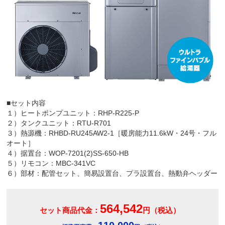
■セット内容
１）ヒートポンプユニット：RHP-R225-P
２）タンクユニット：RTU-R701
３）熱源機：RHBD-RU245AW2-1［暖房能力11.6kW・24号・フル
オート］
４）据置台：WOP-7201(2)SS-650-HB
５）リモコン：MBC-341VC
６）部材：配管セット、簡易設置台、プラ設置台、熱動弁ヘッダー
564,542
セット商品代金：
円（税込）