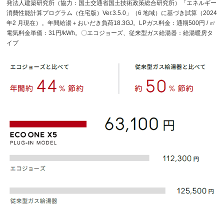
発法人建築研究所（協力：国土交通省国土技術政策総合研究所）「エネルギー
消費性能計算プログラム（住宅版）Ver.3.5.0」（6 地域）に基づき試算（2024
年2 月現在）。年間給湯＋おいだき負荷18.3GJ。LPガス料金：通期500円 / ㎥
電気料金単価：31円/kWh。〇エコジョーズ、従来型ガス給湯器：給湯暖房タ
イプ