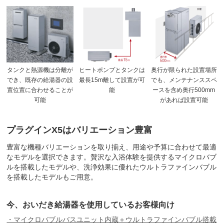
タンクと熱源機は分離が
ヒートポンプとタンクは
奥行が限られた設置場所
でき、既存の給湯器の設
最長15m離して設置が可
でも、メンテナンススペ
置位置に合わせることが
能
ースを含め奥行500mm
可能
があれば設置可能
プラグインX5はバリエーション豊富
豊富な機種バリエーションを取り揃え、用途や予算に合わせて最適
なモデルを選択できます。贅沢な入浴体験を提供するマイクロバブ
ルを搭載したモデルや、洗浄効果に優れたウルトラファインバブル
を搭載したモデルもご用意。
今、おいだき給湯器を使用しているお客様向け
・マイクロバブルバスユニット内蔵＋ウルトラファインバブル搭載