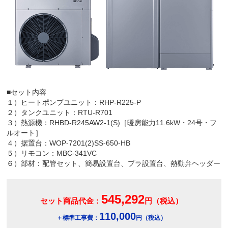
■セット内容
１）ヒートポンプユニット：RHP-R225-P
２）タンクユニット：RTU-R701
３）熱源機：RHBD-R245AW2-1(S)［暖房能力11.6kW・24号・フ
ルオート］
４）据置台：WOP-7201(2)SS-650-HB
５）リモコン：MBC-341VC
６）部材：配管セット、簡易設置台、プラ設置台、熱動弁ヘッダー
545,292
セット商品代金：
円（税込）
110,000
＋標準工事費：
円（税込）