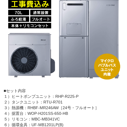
■セット内容
１）ヒートポンプユニット：RHP-R225-P
２）タンクユニット：RTU-R701
３）熱源機：RHBF-MR246AW［24号・フルオート］
４）据置台：WOP-H201SS-650-HB
５）リモコン：MBC-MB341VC
６）循環金具：UF-MB1201LP(B)