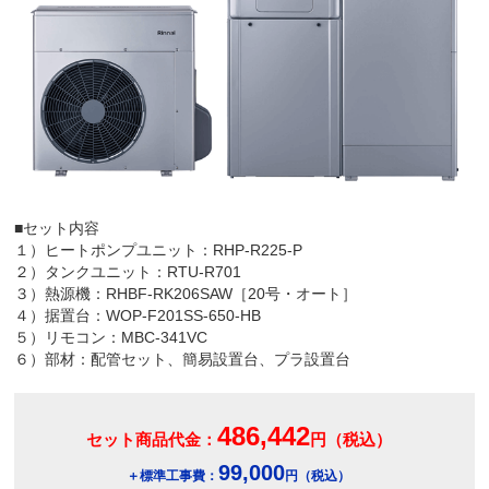
■セット内容
１）ヒートポンプユニット：RHP-R225-P
２）タンクユニット：RTU-R701
３）熱源機：RHBF-RK206SAW［20号・オート］
４）据置台：WOP-F201SS-650-HB
５）リモコン：MBC-341VC
６）部材：配管セット、簡易設置台、プラ設置台
486,442
セット商品代金：
円（税込）
99,000
＋標準工事費：
円（税込）