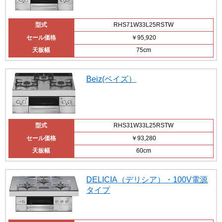
型式
RHS71W33L25RSTW
セール価格
￥95,920
天板幅
75cm
Beiz(ベイズ）
型式
RHS31W33L25RSTW
セール価格
￥93,280
天板幅
60cm
DELICIA（デリシア）・100V電源
タイプ