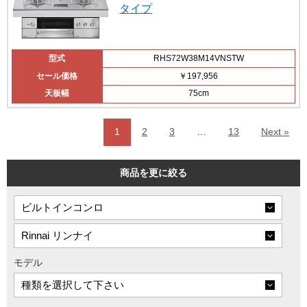
タイプ
型式
RHS72W38M14VNSTW
セール価格
￥197,956
天板幅
75cm
1
2
3
…
13
Next »
商品を更に絞る
モデル