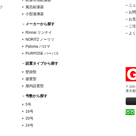
イ
給湯専用給湯器
ニュ
リツ
風呂給湯器
お問
小型湯沸器
お見
メーカーから探す
ご注
Rinnai リンナイ
よく
NORITZ ノーリツ
Paloma パロマ
PURPOSE パーパス
設置タイプから探す
壁掛型
据置型
屋内設置型
〒143-
東京都
号数から探す
5号
16号
20号
24号