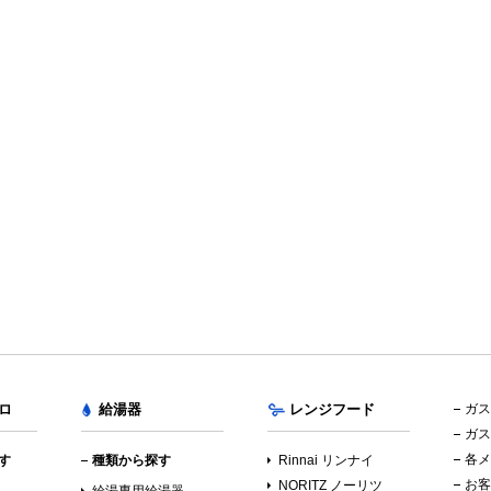
ロ
給湯器
レンジフード
ガス
ガス
各メ
す
種類から探す
Rinnai リンナイ
お客
NORITZ ノーリツ