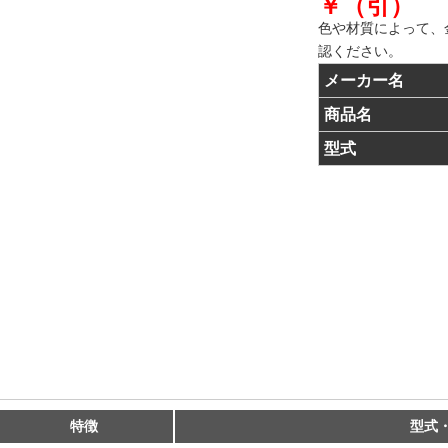
￥（引）
色や材質によって、
認ください。
メーカー名
商品名
型式
特徴
型式