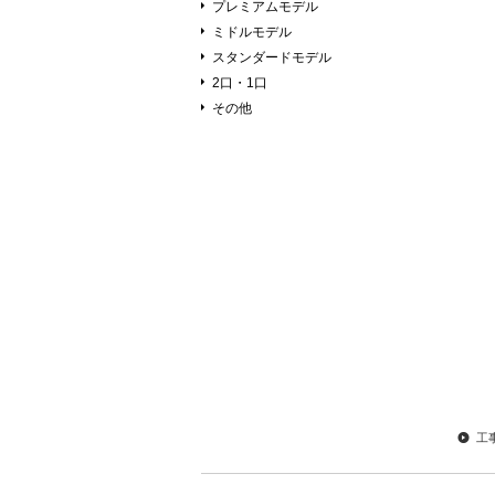
プレミアムモデル
ミドルモデル
スタンダードモデル
2口・1口
その他
工