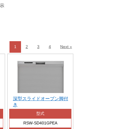
表示
1
2
3
4
Next »
深型スライドオープン脚付
き
型式
RSW-SD401GPEA