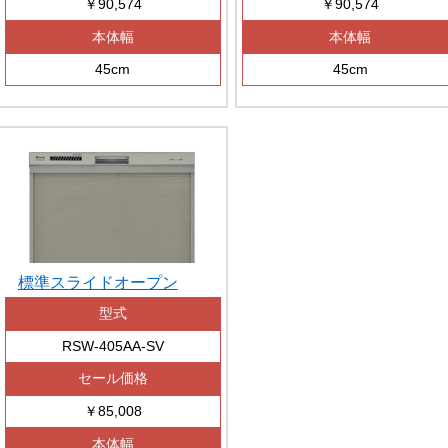
￥90,574
￥90,574
本体幅
本体幅
45cm
45cm
標準スライドオープン
型式
RSW-405AA-SV
セール価格
￥85,008
本体幅