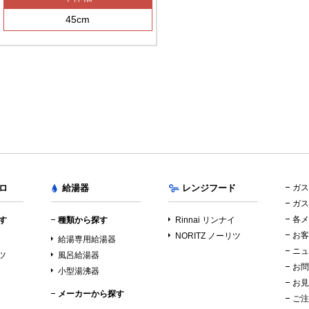
45cm
ロ
給湯器
レンジフード
ガス
ガス
各メ
す
種類から探す
Rinnai リンナイ
お客
NORITZ ノーリツ
イ
給湯専用給湯器
ニュ
リツ
風呂給湯器
お問
小型湯沸器
お見
メーカーから探す
ご注