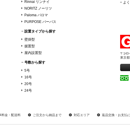
Rinnai リンナイ
よく
NORITZ ノーリツ
Paloma パロマ
PURPOSE パーパス
設置タイプから探す
壁掛型
据置型
屋内設置型
〒143-
東京都
号数から探す
5号
16号
20号
24号
事料金・配送料
ご注文から納品まで
対応エリア
返品交換・お支払