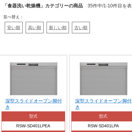
「食器洗い乾燥機」カテゴリーの商品
35件中/1-10件目を
並べ替え：
安い順
高い順
新しい順
古い順
深型スライドオープン脚付
深型スライドオープン脚付
き
き
型式
型式
RSW-SD401LPEA
RSW-SD401LPA