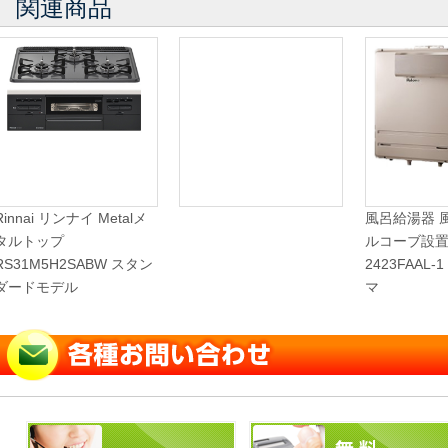
関連商品
Rinnai リンナイ Metalメ
風呂給湯器 
タルトップ
ルコーブ設置型
RS31M5H2SABW スタン
2423FAAL-
ダードモデル
マ