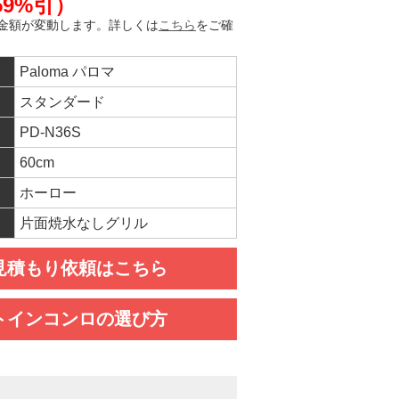
（59%引）
金額が変動します。詳しくは
こちら
をご確
Paloma パロマ
スタンダード
PD-N36S
60cm
ホーロー
片面焼水なしグリル
見積もり依頼はこちら
トインコンロの選び方