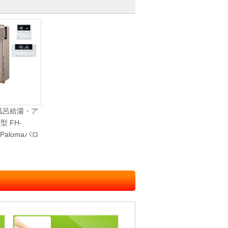
風呂給湯・ア
 FH-
1 Palomaパロ