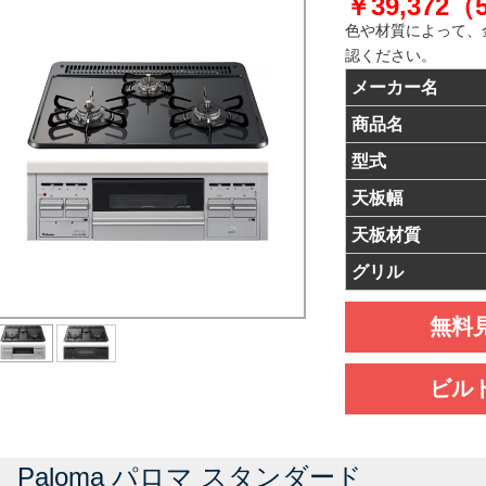
￥39,372
色や材質によって、
認ください。
メーカー名
商品名
型式
天板幅
天板材質
グリル
無料
ビル
Paloma パロマ スタンダード