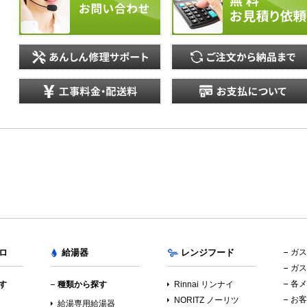
ロ
給湯器
レンジフード
ガス
ガス
各メ
す
種類から探す
Rinnai リンナイ
お客
NORITZ ノーリツ
イ
給湯専用給湯器