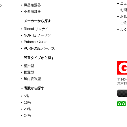
ニュ
リツ
風呂給湯器
お問
小型湯沸器
お見
メーカーから探す
ご注
Rinnai リンナイ
よく
NORITZ ノーリツ
Paloma パロマ
PURPOSE パーパス
設置タイプから探す
壁掛型
据置型
屋内設置型
〒143-
東京都
号数から探す
5号
16号
20号
24号