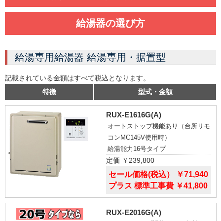
給湯器の選び方
給湯専用給湯器 給湯専用・据置型
記載されている金額はすべて税込となります。
特徴
型式・金額
RUX-E1616G(A)
オートストップ機能あり（台所リモ
コンMC145V使用時）
給湯能力16号タイプ
定価 ￥239,800
セール価格(税込） ￥71,940
プラス 標準工事費 ￥41,800
RUX-E2016G(A)