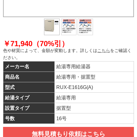
￥71,940（70%引）
色や材質によって、金額が変動します。詳しくは
こちら
をご確認く
ださい。
メーカー名
給湯専用給湯器
商品名
給湯専用・据置型
型式
RUX-E1616G(A)
給湯タイプ
給湯専用
設置タイプ
据置型
号数
16号
無料見積もり依頼はこちら