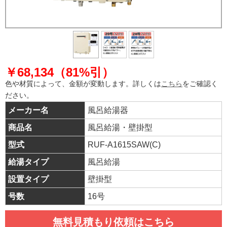
￥68,134（81%引）
色や材質によって、金額が変動します。詳しくは
こちら
をご確認く
ださい。
メーカー名
風呂給湯器
商品名
風呂給湯・壁掛型
型式
RUF-A1615SAW(C)
給湯タイプ
風呂給湯
設置タイプ
壁掛型
号数
16号
無料見積もり依頼はこちら