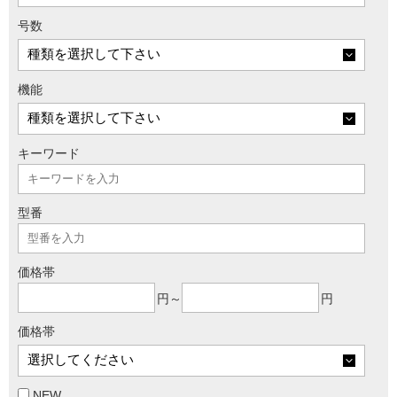
号数
機能
キーワード
型番
価格帯
円～
円
価格帯
NEW