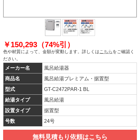
￥150,293（74%引）
色や材質によって、金額が変動します。詳しくは
こちら
をご確認く
ださい。
メーカー名
風呂給湯器
商品名
風呂給湯プレミアム・据置型
型式
GT-C2472PAR-1 BL
給湯タイプ
風呂給湯
設置タイプ
据置型
号数
24号
無料見積もり依頼はこちら