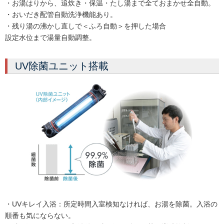
・お湯はりから、追炊き・保温・たし湯まで全ておまかせ全自動。
・おいだき配管自動洗浄機能あり。
・残り湯の沸かし直しで＜ふろ自動＞を押した場合
設定水位まで湯量自動調整。
UV除菌ユニット搭載
・UVキレイ入浴：所定時間入室検知なければ、お湯を除菌。入浴の
順番も気にならない。