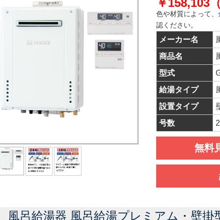
￥158,10
色や材質によって、
認ください。
メーカー名
商品名
型式
G
給湯タイプ
設置タイプ
号数
無料
風呂給湯器 風呂給湯プレミアム・壁掛