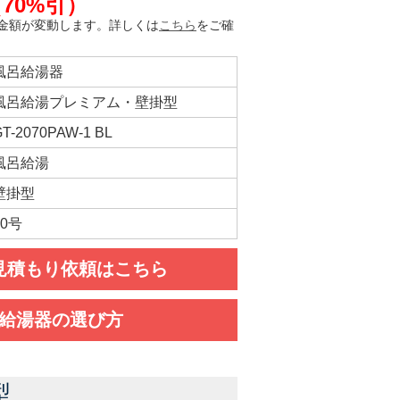
3（70%引）
金額が変動します。詳しくは
こちら
をご確
風呂給湯器
風呂給湯プレミアム・壁掛型
T-2070PAW-1 BL
風呂給湯
壁掛型
20号
見積もり依頼はこちら
給湯器の選び方
型