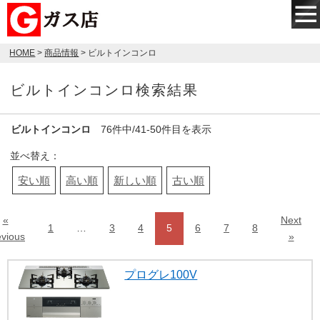
HOME
>
商品情報
> ビルトインコンロ
ビルトインコンロ検索結果
ビルトインコンロ
76件中/41-50件目を表示
並べ替え：
安い順
高い順
新しい順
古い順
«
Next
1
…
3
4
5
6
7
8
evious
»
プログレ100V