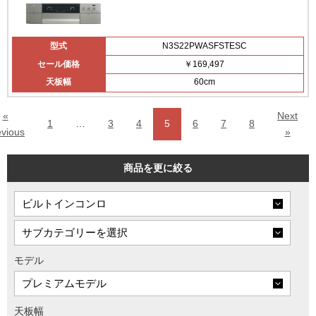
型式
N3S22PWASFSTESC
セール価格
￥169,497
天板幅
60cm
«
Next
1
…
3
4
5
6
7
8
evious
»
商品を更に絞る
モデル
天板幅