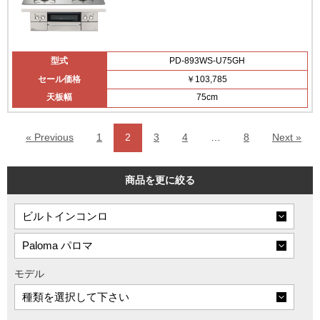
型式
PD-893WS-U75GH
セール価格
￥103,785
天板幅
75cm
« Previous
1
2
3
4
…
8
Next »
商品を更に絞る
モデル