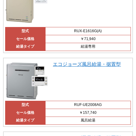
型式
RUX-E1616G(A)
セール価格
￥71,940
給湯タイプ
給湯専用
エコジョーズ風呂給湯・据置型
型式
RUF-UE2008AG
セール価格
￥157,740
給湯タイプ
風呂給湯