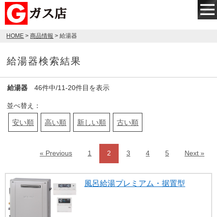
HOME
>
商品情報
> 給湯器
給湯器検索結果
給湯器
46件中/11-20件目を表示
並べ替え：
安い順
高い順
新しい順
古い順
« Previous
1
2
3
4
5
Next »
風呂給湯プレミアム・据置型