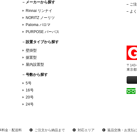
メーカーから探す
ご注
Rinnai リンナイ
よく
NORITZ ノーリツ
Paloma パロマ
PURPOSE パーパス
設置タイプから探す
壁掛型
据置型
屋内設置型
〒143-
東京都
号数から探す
5号
16号
20号
24号
事料金・配送料
ご注文から納品まで
対応エリア
返品交換・お支払