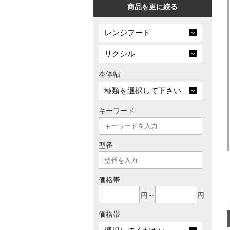
商品を更に絞る
本体幅
キーワード
型番
価格帯
円～
円
価格帯