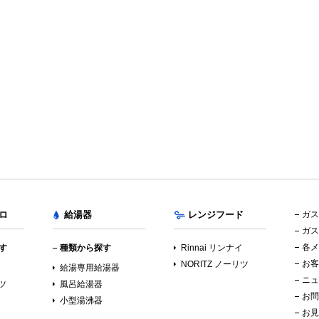
ロ
給湯器
レンジフード
ガス
ガス
各メ
す
種類から探す
Rinnai リンナイ
お客
NORITZ ノーリツ
イ
給湯専用給湯器
ニュ
リツ
風呂給湯器
お問
小型湯沸器
お見