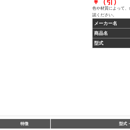
￥（引）
色や材質によって、
認ください。
メーカー名
商品名
型式
特徴
型式