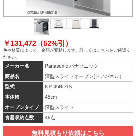
￥131,472（52%引）
色や材質によって、金額が変動します。詳しくは
こちら
をご確認く
ださい。
メーカー名
Panasonic パナソニック
商品名
深型スライドオープン(ドアパネル）
型式
NP-45BD1S
本体幅
45cm
オープンタイプ
深型スライド
食器収納点数
46点
無料見積もり依頼はこちら