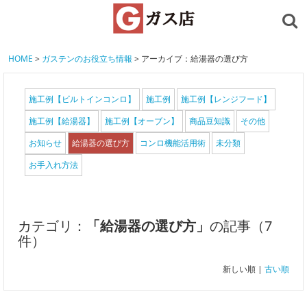
HOME
>
ガステンのお役立ち情報
> アーカイブ：給湯器の選び方
施工例【ビルトインコンロ】
施工例
施工例【レンジフード】
施工例【給湯器】
施工例【オーブン】
商品豆知識
その他
お知らせ
給湯器の選び方
コンロ機能活用術
未分類
お手入れ方法
カテゴリ：
「給湯器の選び方」
の記事（7
件）
新しい順 |
古い順